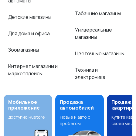
автоматы
Табачные магазины
Детские магазины
Универсальные
Для дома и офиса
магазины
Зоомагазины
Цветочные магазины
Интернет магазины и
Техника и
маркетплейсы
электроника
Мобильное
Продажа
Продажа
приложение
автомобилей
квартир
доступно Rustore
Новые и авто с
Купите ква
пробегом
своей мечт