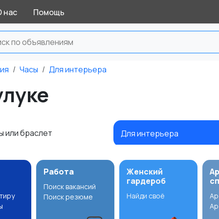
О нас
Помощь
ния
Часы
Для интерьера
улуке
ы или браслет
Для интерьера
Работа
Женский
А
гардероб
с
Поиск вакансий
ртиру
Найди своё
Ар
Поиск резюме
ы
Ар