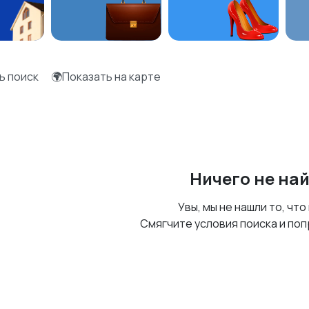
ь поиск
🌍Показать на карте
Ничего не на
Увы, мы не нашли то, что
Смягчите условия поиска и поп