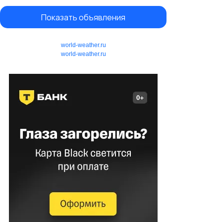
Показать объявления
world-weather.ru
world-weather.ru