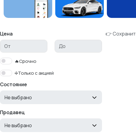
Цена
👉 Сохранит
🔥Срочно
➗Только с акцией
Состояние
Не выбрано
Продавец
Не выбрано