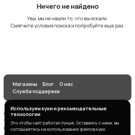
Ничего не найдено
Увы, мы не нашли то, что вы искали.
Смягчите условия поиска и попробуйте еще раз.
Магазины
Блог
О нас
Служба поддержки
Используем куки и рекомендательные
© 2026 Орен-АЙ - Авто | Недвижимость | Работа |
технологии
Услуги
Это чтобы сайт работал лучше. Оставаясь с нами, вы
Создал Карусов Е.С ООО "ЦПК" ИНН 5609203278 ОГРН
соглашаетесь на использование файлов куки.