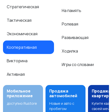
Стратегическая
На память
Тактическая
Ролевая
Экономическая
Развивающая
Кооперативная
Ходилка
Викторина
Игры со словами
Активная
Мобильное
Продажа
Продажа
приложение
автомобилей
квартир
доступно Rustore
Новые и авто с
Купите ква
пробегом
своей мечт