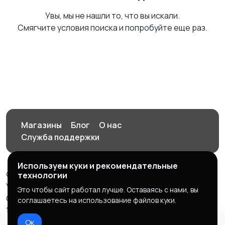
Увы, мы не нашли то, что вы искали.
Смягчите условия поиска и попробуйте еще раз.
Магазины
Блог
О нас
Служба поддержки
Используем куки и рекомендательные
© 2026 Орен-АЙ - Авто | Недвижимость | Работа |
технологии
Услуги
Это чтобы сайт работал лучше. Оставаясь с нами, вы
Создал Карусов Е.С ООО "ЦПК" ИНН 5609203278 ОГРН
соглашаетесь на использование файлов куки.
1235600008841
Ок