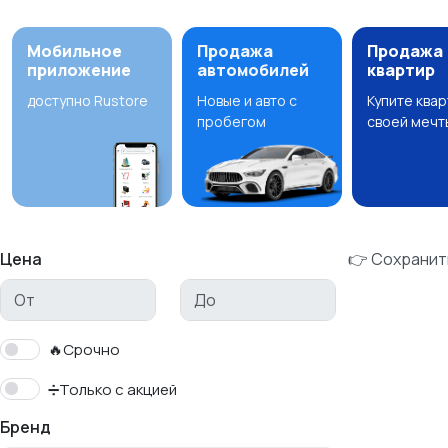
Мобильное
Продажа
Продажа
приложение
автомобилей
квартир
доступно Rustore
Новые и авто с
Купите ква
пробегом
своей мечт
Цена
👉 Сохранит
🔥Срочно
➗Только с акцией
Бренд