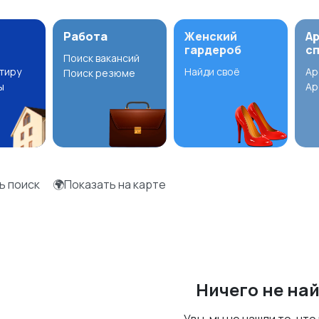
Работа
Женский
А
гардероб
с
Поиск вакансий
ртиру
Найди своё
Ар
Поиск резюме
ы
Ар
ь поиск
🌍Показать на карте
Ничего не на