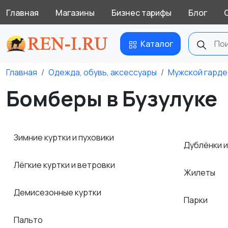
Главная
Магазины
Бизнес тарифы
Блог
Каталог
Главная
Одежда, обувь, аксессуары
Мужской гард
Бомберы в Бузулуке
Зимние куртки и пуховики
Дублёнки 
Лёгкие куртки и ветровки
Жилеты
Демисезонные куртки
Парки
Пальто