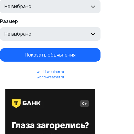
Не выбрано
Размер
Не выбрано
Показать объявления
world-weather.ru
world-weather.ru