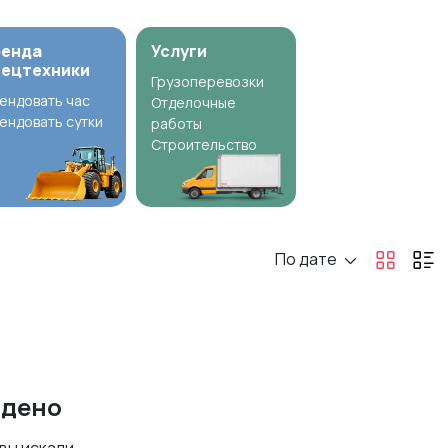
ренда
Услуги
пецтехники
Грузоперевозки
ендовать час
Отделочные
ендовать сутки
работы
Строительство
По дате
йдено