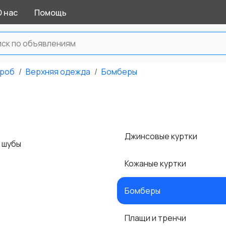
О нас
Помощь
ероб
Верхняя одежда
Бомберы
Джинсовые куртки
и шубы
Кожаные куртки
Бомберы
Плащи и тренчи