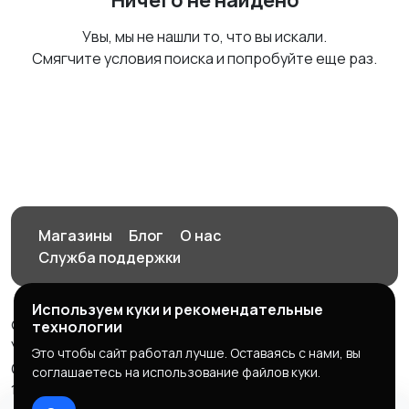
Ничего не найдено
Увы, мы не нашли то, что вы искали.
Смягчите условия поиска и попробуйте еще раз.
Магазины
Блог
О нас
Служба поддержки
Используем куки и рекомендательные
© 2026 Орен-АЙ - Авто | Недвижимость | Работа |
технологии
Услуги
Это чтобы сайт работал лучше. Оставаясь с нами, вы
Создал Карусов Е.С ООО "ЦПК" ИНН 5609203278 ОГРН
соглашаетесь на использование файлов куки.
1235600008841