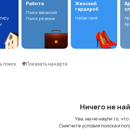
Работа
Женский
А
гардероб
с
Поиск вакансий
ртиру
Найди своё
Ар
Поиск резюме
ы
Ар
ь поиск
🌍Показать на карте
Ничего не на
Увы, мы не нашли то, что
Смягчите условия поиска и поп