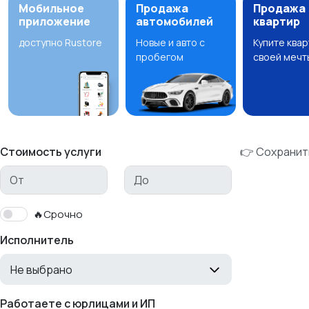
Мобильное
Продажа
Продажа
приложение
автомобилей
квартир
доступно Rustore
Новые и авто с
Купите ква
пробегом
своей мечт
Стоимость услуги
👉 Сохранит
🔥Срочно
Исполнитель
Не выбрано
Работаете с юрлицами и ИП