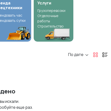
ренда
Услуги
пецтехники
Грузоперевозки
ендовать час
Отделочные
ендовать сутки
работы
Строительство
По дате
йдено
 вы искали.
робуйте еще раз.