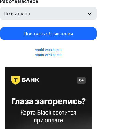
Работа мастера
Не выбрано
Показать объявления
world-weather.ru
world-weather.ru