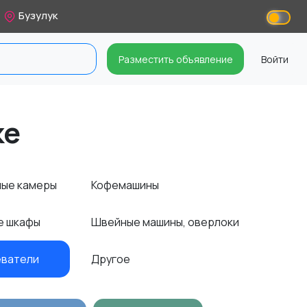
Бузулук
Разместить объявление
Войти
ке
ные камеры
Кофемашины
ые шкафы
Швейные машины, оверлоки
еватели
Другое