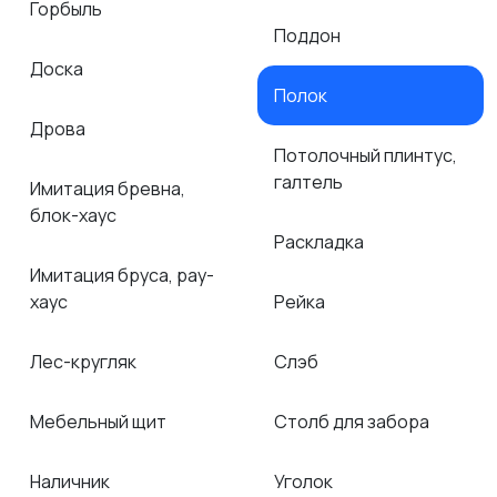
Горбыль
Поддон
Доска
Полок
Дрова
Потолочный плинтус,
галтель
Имитация бревна,
блок-хаус
Раскладка
Имитация бруса, рау-
хаус
Рейка
Лес-кругляк
Слэб
Мебельный щит
Столб для забора
Наличник
Уголок