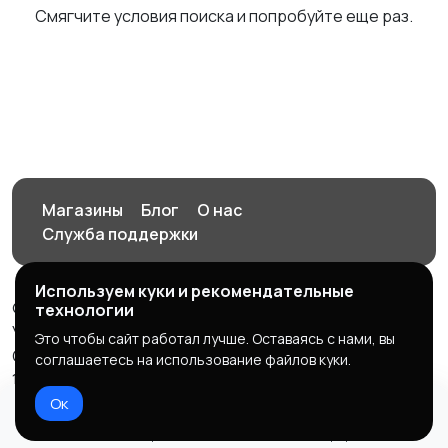
Смягчите условия поиска и попробуйте еще раз.
Магазины
Блог
О нас
Служба поддержки
Используем куки и рекомендательные
© 2026 Орен-АЙ - Авто | Недвижимость | Работа |
технологии
Услуги
Это чтобы сайт работал лучше. Оставаясь с нами, вы
Создал Карусов Е.С ООО "ЦПК" ИНН 5609203278 ОГРН
соглашаетесь на использование файлов куки.
1235600008841
Ок
Правила сервиса
Политика конфиденциальности
Домой
Избранное
Добавить
Чат
Профиль