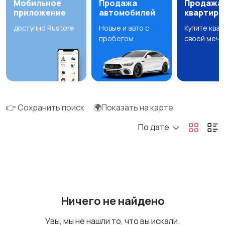
Мобильное
Продажа
Продажа
приложение
автомобилей
квартир
доступно Rustore
Новые и авто с
Купите ква
пробегом
своей мечт
👉 Сохранить поиск
🌍Показать на карте
По дате
Ничего не найдено
Увы, мы не нашли то, что вы искали.