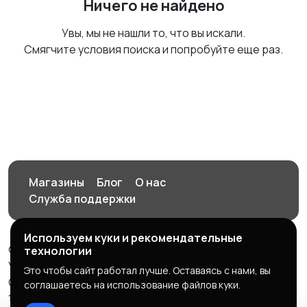
Ничего не найдено
Увы, мы не нашли то, что вы искали.
Смягчите условия поиска и попробуйте еще раз.
Магазины
Блог
О нас
Служба поддержки
Используем куки и рекомендательные
© 2026 Орен-АЙ - Авто | Недвижимость | Работа |
технологии
Услуги
Это чтобы сайт работал лучше. Оставаясь с нами, вы
Создал Карусов Е.С ООО "ЦПК" ИНН 5609203278 ОГРН
соглашаетесь на использование файлов куки.
1235600008841