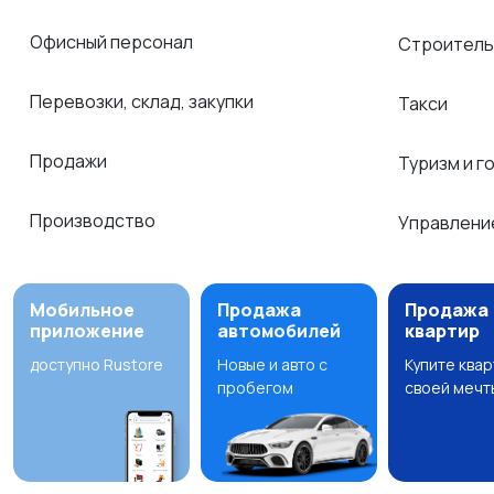
Офисный персонал
Строитель
Перевозки, склад, закупки
Такси
Продажи
Туризм и г
Производство
Управлени
Мобильное
Продажа
Продажа
приложение
автомобилей
квартир
доступно Rustore
Новые и авто с
Купите ква
пробегом
своей мечт