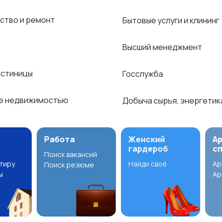
ство и ремонт
Бытовые услуги и клининг
Высший менеджмент
остиницы
Госслужба
е недвижимостью
Добыча сырья, энергети
Работа
Женский
А
гардероб
с
Поиск вакансий
ртиру
Найди своё
Ар
Поиск резюме
ы
Ар