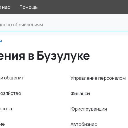
О нас
Помощь
я
ения в Бузулуке
 и общепит
Управление персоналом
хозяйство
Финансы
расота
Юриспруденция
ние
Автобизнес