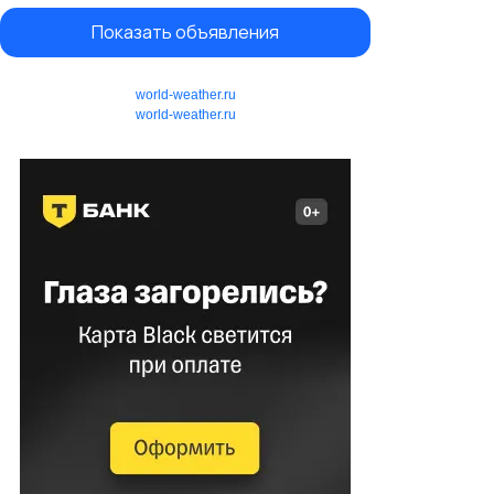
Показать объявления
world-weather.ru
world-weather.ru