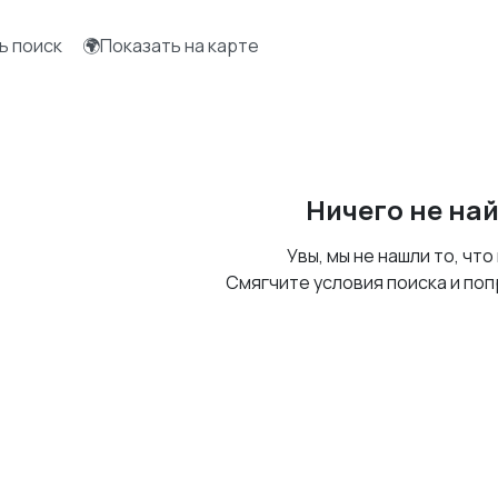
ь поиск
🌍Показать на карте
Ничего не на
Увы, мы не нашли то, что
Смягчите условия поиска и поп