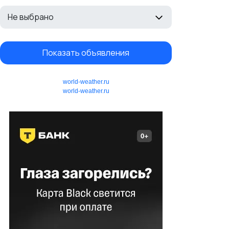
Не выбрано
Показать объявления
world-weather.ru
world-weather.ru