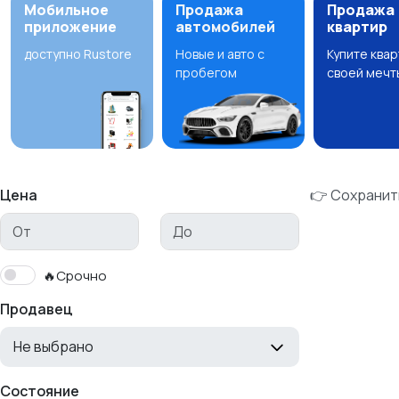
Мобильное
Продажа
Продажа
приложение
автомобилей
квартир
доступно Rustore
Новые и авто с
Купите ква
пробегом
своей мечт
Цена
👉 Сохранит
🔥Срочно
Продавец
Не выбрано
Состояние