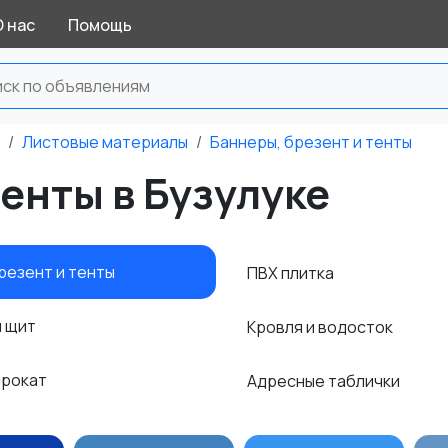
О нас
Помощь
Листовые материалы
Баннеры, брезент и тенты
тенты в Бузулуке
резент и тенты
ПВХ плитка
й щит
Кровля и водосток
прокат
Адресные таблички