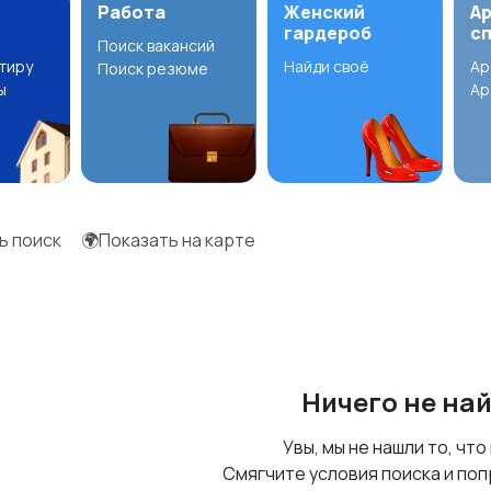
Работа
Женский
А
гардероб
с
Поиск вакансий
ртиру
Найди своё
Ар
Поиск резюме
ы
Ар
ь поиск
🌍Показать на карте
Ничего не на
Увы, мы не нашли то, что
Смягчите условия поиска и поп