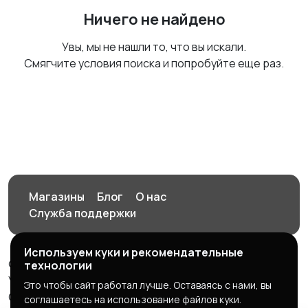
Ничего не найдено
Увы, мы не нашли то, что вы искали.
Смягчите условия поиска и попробуйте еще раз.
Магазины
Блог
О нас
Служба поддержки
Используем куки и рекомендательные
© 2026 Орен-АЙ - Авто | Недвижимость | Работа |
технологии
Услуги
Это чтобы сайт работал лучше. Оставаясь с нами, вы
Создал Карусов Е.С ООО "ЦПК" ИНН 5609203278 ОГРН
соглашаетесь на использование файлов куки.