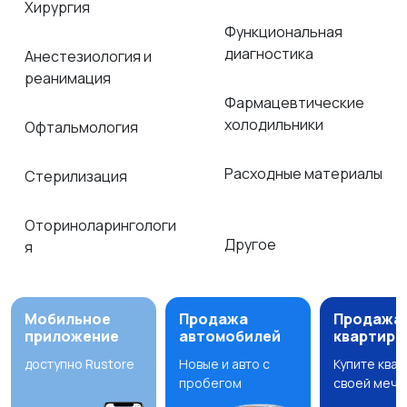
Хирургия
Функциональная
диагностика
Анестезиология и
реанимация
Фармацевтические
холодильники
Офтальмология
Расходные материалы
Стерилизация
Оториноларингологи
Другое
я
Мобильное
Продажа
Продажа
приложение
автомобилей
квартир
доступно Rustore
Новые и авто с
Купите ква
пробегом
своей мечт