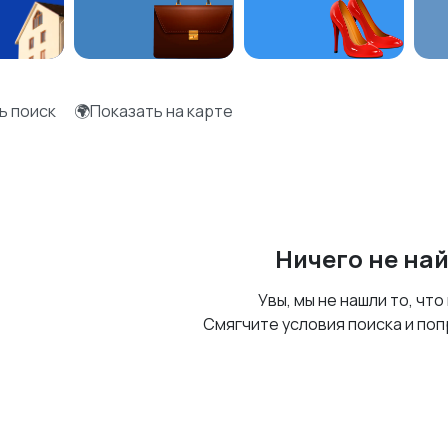
ь поиск
🌍Показать на карте
Ничего не на
Увы, мы не нашли то, что
Смягчите условия поиска и поп