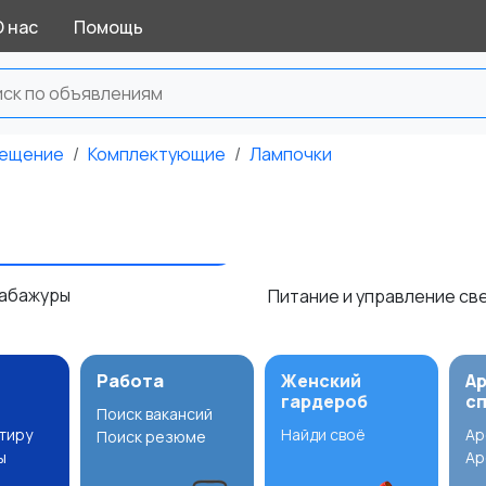
О нас
Помощь
ещение
Комплектующие
Лампочки
 абажуры
Питание и управление с
Работа
Женский
А
гардероб
с
Поиск вакансий
ртиру
Найди своё
Ар
Поиск резюме
ы
Ар