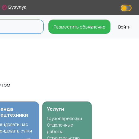
Бузулук
Разместить объявление
Войти
ветом
ренда
Услуги
пецтехники
Грузоперевозки
ендовать час
Отделочные
ендовать сутки
работы
Строительство