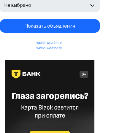
Не выбрано
Показать объявления
world-weather.ru
world-weather.ru