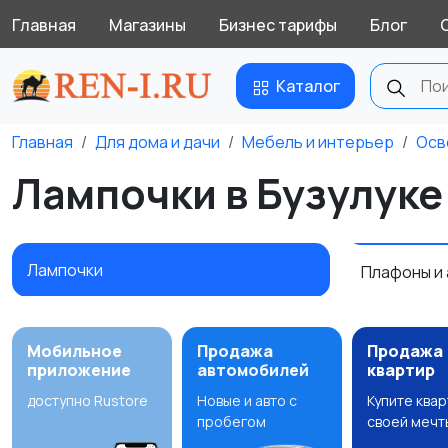
Главная
Магазины
Бизнес тарифы
Блог
Каталог
Главная
Для дома и дачи
Мебель и интерьер
Осв
Лампочки в Бузулуке
Лампочки
Плафоны и
Мобильное
Продажа
Продажа
приложение
автомобилей
квартир
доступно Rustore
Новые и авто с
Купите ква
пробегом
своей мечт