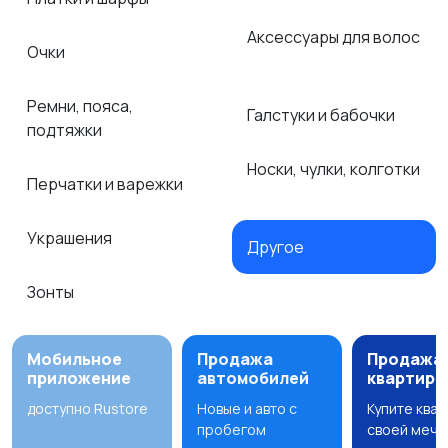
Аксессуары для волос
Очки
Ремни, пояса,
Галстуки и бабочки
подтяжки
Носки, чулки, колготки
Перчатки и варежки
Украшения
Другое
Зонты
Мобильное
Продажа
Продажа
приложение
автомобилей
квартир
доступно Rustore
Новые и авто с
Купите ква
пробегом
своей мечт