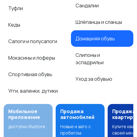
Сандалии
Туфли
Шлёпанцы и сланцы
Кеды
Домашняя обувь
Сапоги и полусапоги
Слипоны и
Мокасины и лоферы
эспадрильи
Спортивная обувь
Уход за обувью
Угги, валенки, дутики
Мобильное
Продажа
Продажа
приложение
автомобилей
квартир
доступно Rustore
Новые и авто с
Купите ква
пробегом
своей мечт