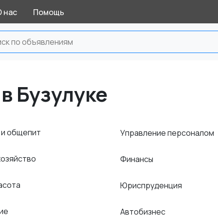
О нас
Помощь
 в Бузулуке
 и общепит
Управление персоналом
хозяйство
Финансы
расота
Юриспруденция
ние
Автобизнес