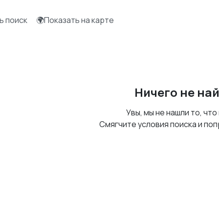
ь поиск
🌍Показать на карте
Ничего не на
Увы, мы не нашли то, что
Смягчите условия поиска и поп