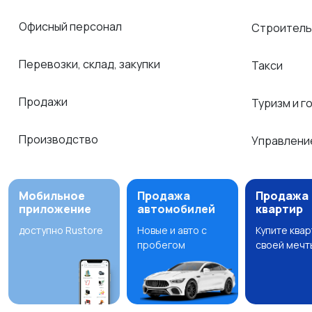
Офисный персонал
Строитель
Перевозки, склад, закупки
Такси
Продажи
Туризм и г
Производство
Управлени
Мобильное
Продажа
Продажа
приложение
автомобилей
квартир
доступно Rustore
Новые и авто с
Купите ква
пробегом
своей мечт