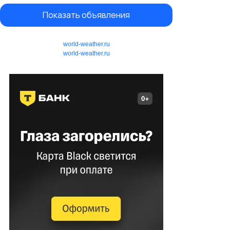
Показать объявления
world-weather.ru
world-weather.ru