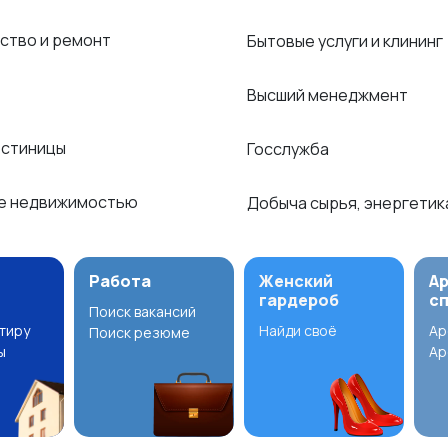
ство и ремонт
Бытовые услуги и клининг
Высший менеджмент
остиницы
Госслужба
е недвижимостью
Добыча сырья, энергети
Работа
Женский
А
гардероб
с
Поиск вакансий
ртиру
Найди своё
Ар
Поиск резюме
ы
Ар