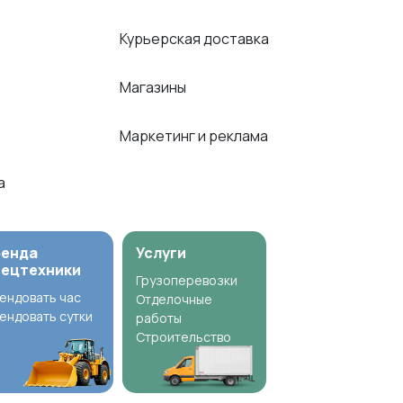
Курьерская доставка
Магазины
Маркетинг и реклама
ка
ренда
Услуги
пецтехники
Грузоперевозки
ендовать час
Отделочные
ендовать сутки
работы
Строительство