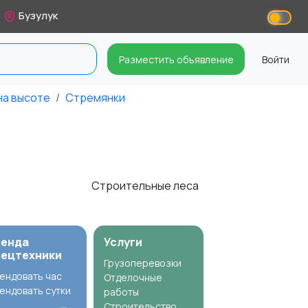
Бузулук
Разместить объявление
Войти
на высоте
Стремянки
Строительные леса
ренда
Услуги
пецтехники
Грузоперевозки
ендовать час
Отделочные
ендовать сутки
работы
Строительство