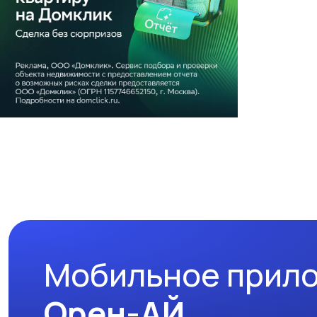
Мобильное прил
Орен-АЙ