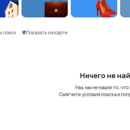
ь поиск
🌍Показать на карте
Ничего не на
Увы, мы не нашли то, что
Смягчите условия поиска и поп