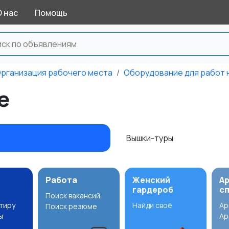
О нас
Помощь
рганизация рабочего места
Оборудование для работ 
е
и
Вышки-туры
Работа
Женский
А
гардероб
с
Поиск вакансий
ртиру
Найди своё
Ар
Поиск резюме
ы
Ар