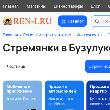
Главная
Магазины
Бизнес тарифы
Блог
Каталог
Главная
Ремонт и строительство
Инструменты
О
Стремянки в Бузулук
Лестницы
Стремянк
Мобильное
Продажа
Продажа
приложение
автомобилей
квартир
доступно Rustore
Новые и авто с
Купите ква
пробегом
своей мечт