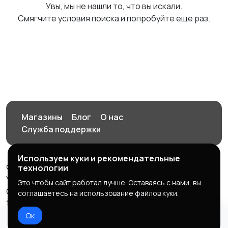
Увы, мы не нашли то, что вы искали.
Смягчите условия поиска и попробуйте еще раз.
Магазины
Блог
О нас
Служба поддержки
Используем куки и рекомендательные
© 2026 Орен-АЙ - Авто | Недвижимость | Работа |
технологии
Услуги
Это чтобы сайт работал лучше. Оставаясь с нами, вы
Создал Карусов Е.С ООО "ЦПК" ИНН 5609203278 ОГРН
соглашаетесь на использование файлов куки.
1235600008841
Ок
Правила сервиса
Политика конфиденциальности