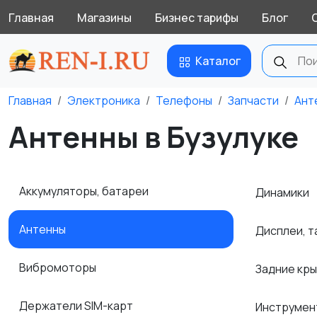
Главная
Магазины
Бизнес тарифы
Блог
Каталог
Главная
Электроника
Телефоны
Запчасти
Ант
Антенны в Бузулуке
Аккумуляторы, батареи
Динамики
Антенны
Дисплеи, 
Вибромоторы
Задние кр
Держатели SIM-карт
Инструмен