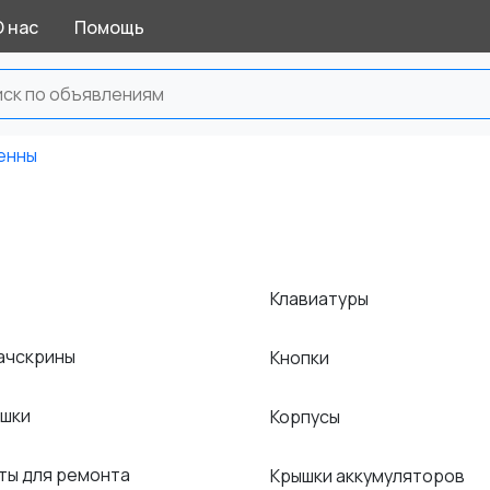
О нас
Помощь
енны
Клавиатуры
тачскрины
Кнопки
ышки
Корпусы
ты для ремонта
Крышки аккумуляторов