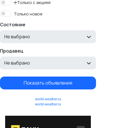
➗Только с акцией
Только новое
Состояние
Не выбрано
Продавец
Не выбрано
Показать объявления
world-weather.ru
world-weather.ru