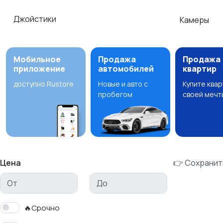
Джойстики
Камеры
Мобильное
Продажа
Продажа
приложение
автомобилей
квартир
доступно Rustore
Новые и авто с
Купите ква
пробегом
своей мечт
Цена
👉 Сохранит
🔥Срочно