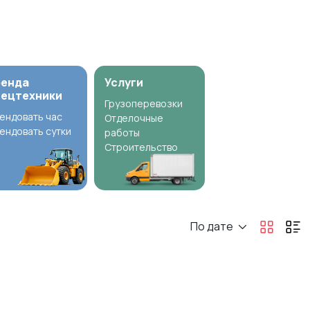
ренда
Услуги
пецтехники
Грузоперевозки
ендовать час
Отделочные
ендовать сутки
работы
Строительство
По дате