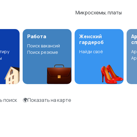
Микросхемы, платы
Работа
Женский
А
гардероб
с
Поиск вакансий
ртиру
Найди своё
Ар
Поиск резюме
ы
Ар
ь поиск
🌍Показать на карте