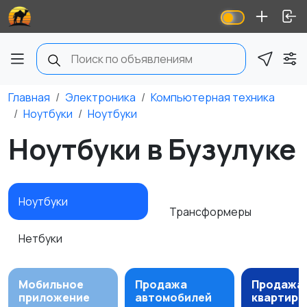
Главная
Электроника
Компьютерная техника
Ноутбуки
Ноутбуки
Ноутбуки в Бузулуке
Ноутбуки
Трансформеры
Нетбуки
Мобильное
Продажа
Продажа
приложение
автомобилей
квартир