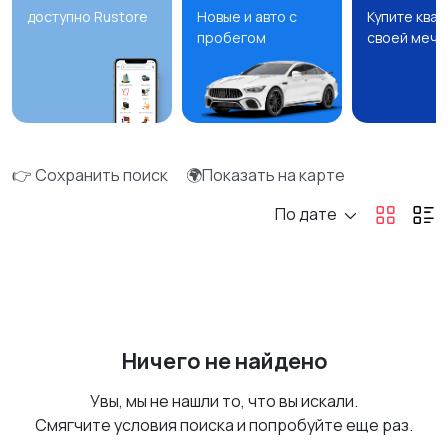
доступно Rustore
Новые и авто с
Купите ква
пробегом
своей мечт
👉 Сохранить поиск
🌍Показать на карте
По дате
Ничего не найдено
Увы, мы не нашли то, что вы искали.
Смягчите условия поиска и попробуйте еще раз.