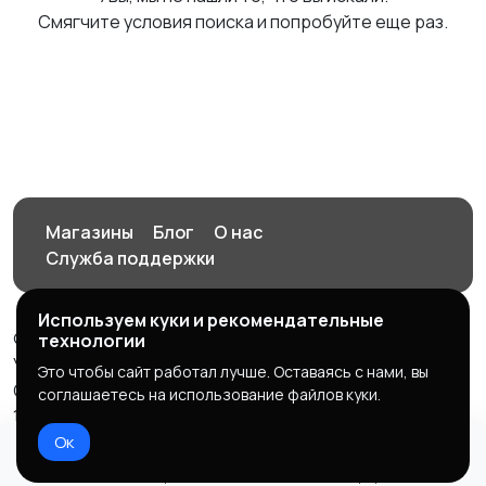
Смягчите условия поиска и попробуйте еще раз.
Магазины
Блог
О нас
Служба поддержки
Используем куки и рекомендательные
© 2026 Орен-АЙ - Авто | Недвижимость | Работа |
технологии
Услуги
Это чтобы сайт работал лучше. Оставаясь с нами, вы
Создал Карусов Е.С ООО "ЦПК" ИНН 5609203278 ОГРН
соглашаетесь на использование файлов куки.
1235600008841
Ок
Правила сервиса
Политика конфиденциальности
Домой
Избранное
Добавить
Чат
Профиль