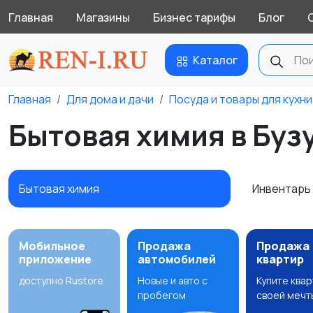
Главная
Магазины
Бизнес тарифы
Блог
Каталог
Главная
Для дома и дачи
Посуда и товары для кухни
Бытовая химия в Буз
Бытовая химия
Инвентарь 
Мобильное
Продажа
Продажа
приложение
автомобилей
квартир
доступно Rustore
Новые и авто с
Купите ква
пробегом
своей мечт