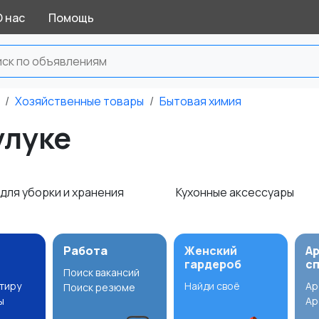
О нас
Помощь
Хозяйственные товары
Бытовая химия
улуке
для уборки и хранения
Кухонные аксессуары
Работа
Женский
А
гардероб
с
Поиск вакансий
ртиру
Найди своё
Ар
Поиск резюме
ы
Ар