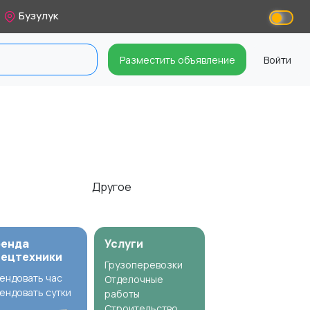
Бузулук
Разместить объявление
Войти
Другое
ренда
Услуги
пецтехники
Грузоперевозки
ендовать час
Отделочные
ендовать сутки
работы
Строительство