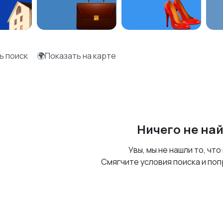
ь поиск
🌍Показать на карте
Ничего не на
Увы, мы не нашли то, что
Смягчите условия поиска и поп