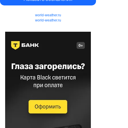
world-weather.ru
world-weather.ru