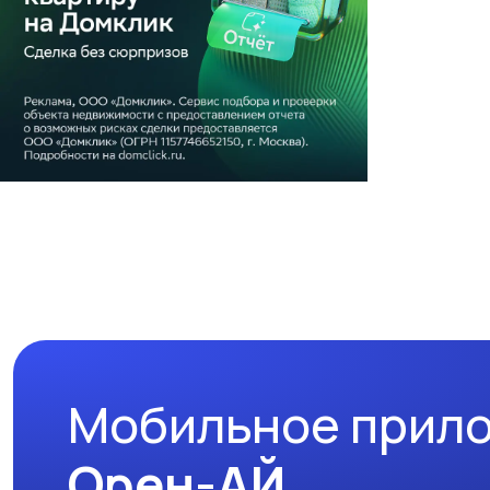
Мобильное прил
Орен-АЙ