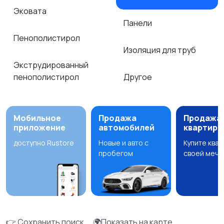
Эковата
Панели
Пенополистирол
Изоляция для труб
Экструдированный
пенополистирол
Другое
Мобильное
Продажа
Продажа
приложение
автомобилей
квартир
доступно Rustore
Новые и авто с
Купите ква
пробегом
своей мечт
👉 Сохранить поиск
🌍Показать на карте