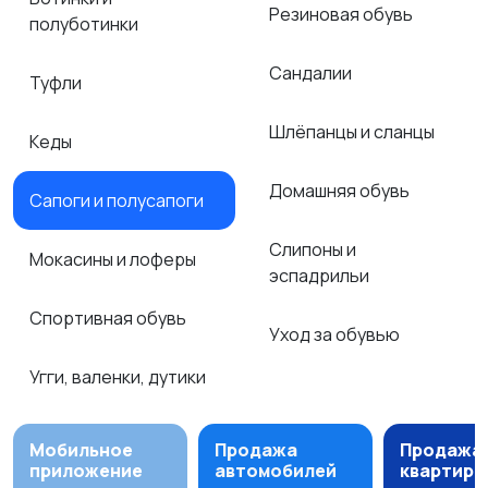
Резиновая обувь
полуботинки
Сандалии
Туфли
Шлёпанцы и сланцы
Кеды
Домашняя обувь
Сапоги и полусапоги
Слипоны и
Мокасины и лоферы
эспадрильи
Спортивная обувь
Уход за обувью
Угги, валенки, дутики
Мобильное
Продажа
Продажа
приложение
автомобилей
квартир