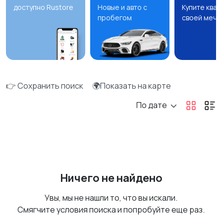
доступно Rustore
Новые и авто с
Купите ква
пробегом
своей мечт
👉 Сохранить поиск
🌍Показать на карте
По дате
Ничего не найдено
Увы, мы не нашли то, что вы искали.
Смягчите условия поиска и попробуйте еще раз.