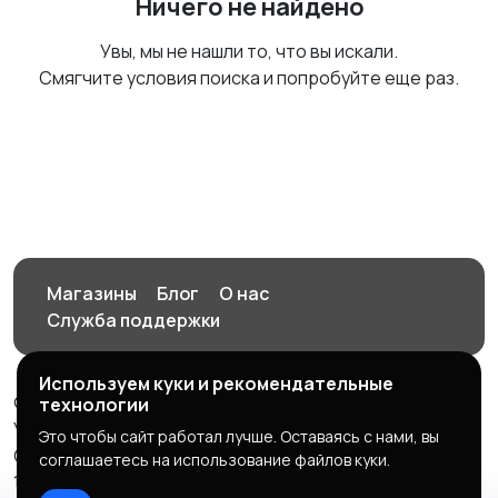
Ничего не найдено
Увы, мы не нашли то, что вы искали.
Смягчите условия поиска и попробуйте еще раз.
Магазины
Блог
О нас
Служба поддержки
Используем куки и рекомендательные
© 2026 Орен-АЙ - Авто | Недвижимость | Работа |
технологии
Услуги
Это чтобы сайт работал лучше. Оставаясь с нами, вы
Создал Карусов Е.С ООО "ЦПК" ИНН 5609203278 ОГРН
соглашаетесь на использование файлов куки.
1235600008841