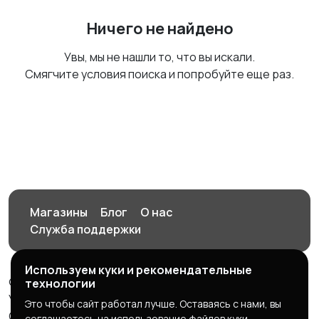
Ничего не найдено
Увы, мы не нашли то, что вы искали.
Смягчите условия поиска и попробуйте еще раз.
Магазины
Блог
О нас
Служба поддержки
Используем куки и рекомендательные
© 2026 Орен-АЙ - Авто | Недвижимость | Работа |
технологии
Услуги
Это чтобы сайт работал лучше. Оставаясь с нами, вы
Создал Карусов Е.С ООО "ЦПК" ИНН 5609203278 ОГРН
соглашаетесь на использование файлов куки.