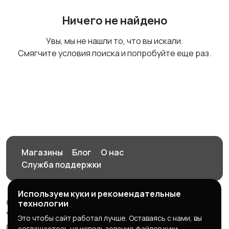
Ничего не найдено
Увы, мы не нашли то, что вы искали.
Смягчите условия поиска и попробуйте еще раз.
Магазины
Блог
О нас
Служба поддержки
Используем куки и рекомендательные
© 2026 Орен-АЙ - Авто | Недвижимость | Работа |
технологии
Услуги
Это чтобы сайт работал лучше. Оставаясь с нами, вы
Создал Карусов Е.С ООО "ЦПК" ИНН 5609203278 ОГРН
соглашаетесь на использование файлов куки.