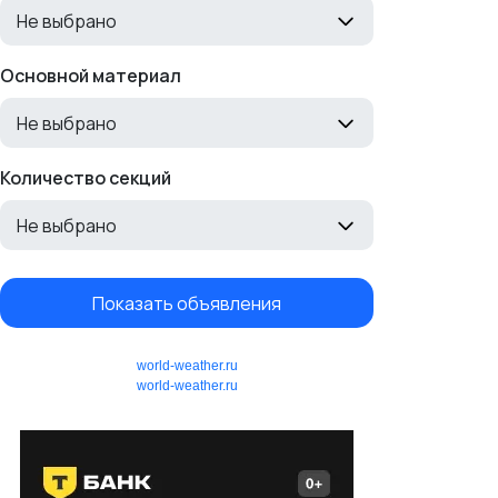
Не выбрано
Основной материал
Не выбрано
Количество секций
Не выбрано
Показать объявления
world-weather.ru
world-weather.ru