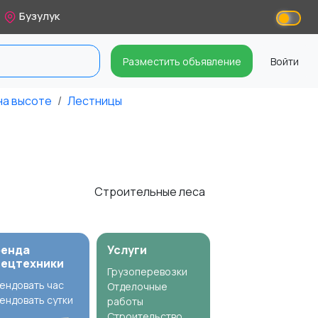
Бузулук
Разместить объявление
Войти
на высоте
Лестницы
Строительные леса
ренда
Услуги
пецтехники
Грузоперевозки
ендовать час
Отделочные
ендовать сутки
работы
Строительство