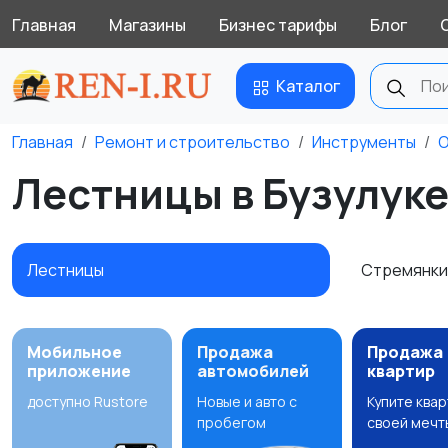
Главная
Магазины
Бизнес тарифы
Блог
Каталог
Главная
Ремонт и строительство
Инструменты
О
Лестницы в Бузулук
Лестницы
Стремянк
Мобильное
Продажа
Продажа
приложение
автомобилей
квартир
доступно Rustore
Новые и авто с
Купите ква
пробегом
своей мечт