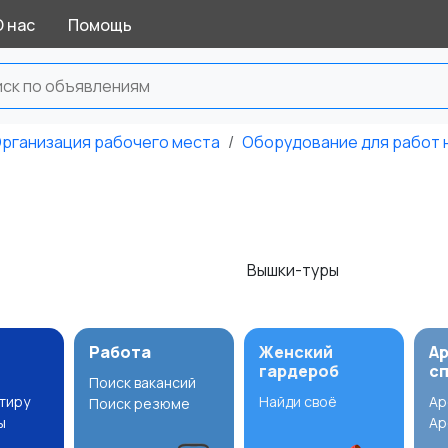
О нас
Помощь
рганизация рабочего места
Оборудование для работ 
е
и
Вышки-туры
Работа
Женский
А
гардероб
с
Поиск вакансий
ртиру
Найди своё
Ар
Поиск резюме
ы
Ар