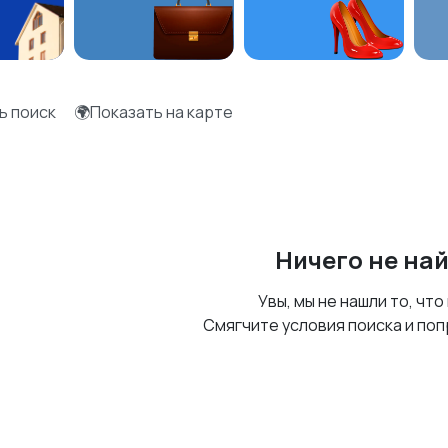
ь поиск
🌍Показать на карте
Ничего не на
Увы, мы не нашли то, что
Смягчите условия поиска и поп