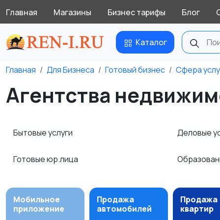
Главная
Магазины
Бизнес тарифы
Блог
Каталог
Главная
Для Бизнеса
Готовый бизнес
Сфера услу
Агентства недвижимо
Бытовые услуги
Деловые у
Готовые юр.лица
Образова
Мобильное
Продажа
Продажа
приложение
автомобилей
квартир