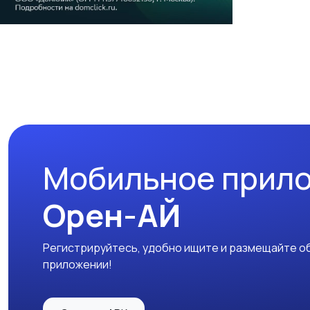
Мобильное прил
Орен-АЙ
Регистрируйтесь, удобно ищите и размещайте об
приложении!