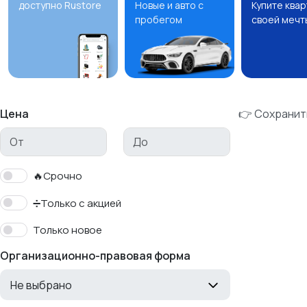
доступно Rustore
Новые и авто с
Купите ква
пробегом
своей мечт
Цена
👉 Сохранит
🔥Срочно
➗Только с акцией
Только новое
Организационно-правовая форма
Не выбрано