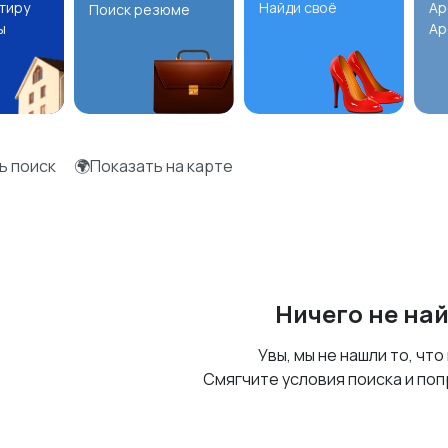
ртиру
Найди своё
Ар
Поиск резюме
ы
Ар
ь поиск
🌍Показать на карте
Ничего не на
Увы, мы не нашли то, что
Смягчите условия поиска и поп