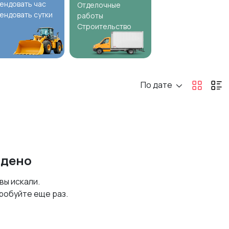
ендовать час
Отделочные
ендовать сутки
работы
Строительство
По дате
йдено
 вы искали.
робуйте еще раз.