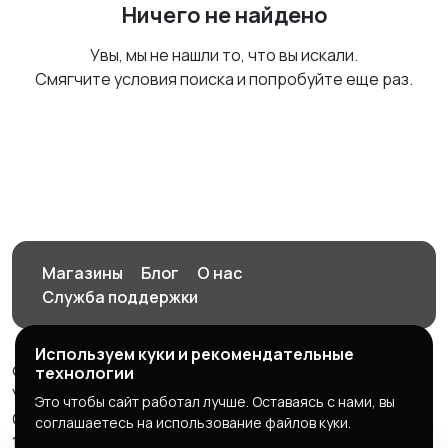
Ничего не найдено
Увы, мы не нашли то, что вы искали.
Смягчите условия поиска и попробуйте еще раз.
Магазины
Блог
О нас
Служба поддержки
Используем куки и рекомендательные
© 2026 Орен-АЙ - Авто | Недвижимость | Работа |
технологии
Услуги
Это чтобы сайт работал лучше. Оставаясь с нами, вы
Создал Карусов Е.С ООО "ЦПК" ИНН 5609203278 ОГРН
соглашаетесь на использование файлов куки.
1235600008841