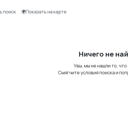
ь поиск
🌍Показать на карте
Ничего не на
Увы, мы не нашли то, что
Смягчите условия поиска и поп