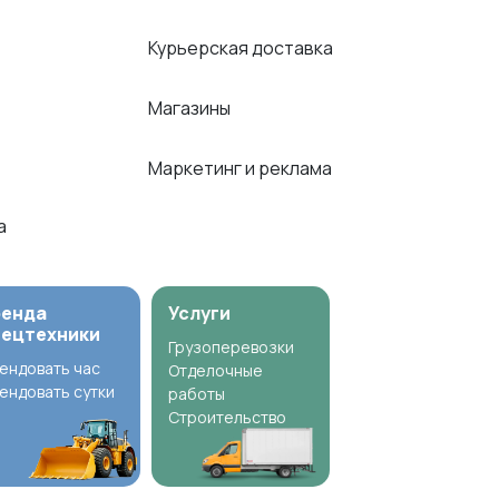
Курьерская доставка
Магазины
Маркетинг и реклама
ка
ренда
Услуги
пецтехники
Грузоперевозки
ендовать час
Отделочные
ендовать сутки
работы
Строительство