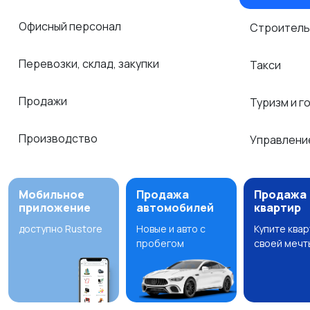
Офисный персонал
Строитель
Перевозки, склад, закупки
Такси
Продажи
Туризм и г
Производство
Управлени
Мобильное
Продажа
Продажа
приложение
автомобилей
квартир
доступно Rustore
Новые и авто с
Купите ква
пробегом
своей мечт