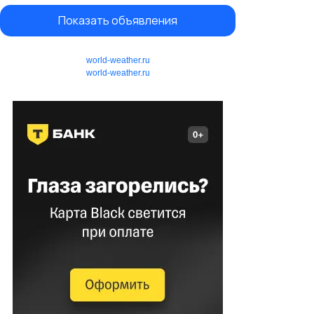
Показать объявления
world-weather.ru
world-weather.ru