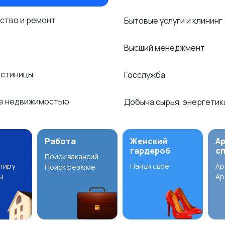
ство и ремонт
Бытовые услуги и клининг
Высший менеджмент
остиницы
Госслужба
е недвижимостью
Добыча сырья, энергети
Работа
Женский
А
гардероб
с
Поиск вакансий
ртиру
Найди своё
Ар
Поиск резюме
ы
Ар