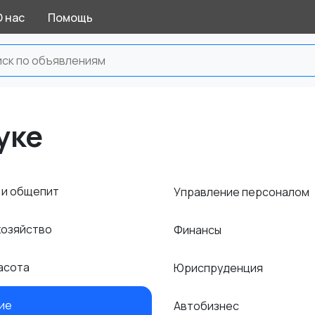
О нас
Помощь
уке
 и общепит
Управление персоналом
хозяйство
Финансы
расота
Юриспруденция
ние
Автобизнес