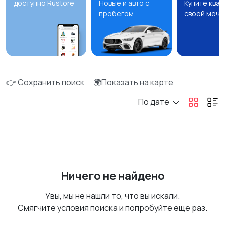
доступно Rustore
Новые и авто с
Купите ква
пробегом
своей мечт
👉 Сохранить поиск
🌍Показать на карте
По дате
Ничего не найдено
Увы, мы не нашли то, что вы искали.
Смягчите условия поиска и попробуйте еще раз.