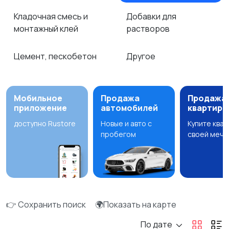
Кладочная смесь и
Добавки для
монтажный клей
растворов
Цемент, пескобетон
Другое
Мобильное
Продажа
Продажа
приложение
автомобилей
квартир
доступно Rustore
Новые и авто с
Купите ква
пробегом
своей мечт
👉 Сохранить поиск
🌍Показать на карте
По дате