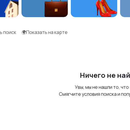
ь поиск
🌍Показать на карте
Ничего не на
Увы, мы не нашли то, что
Смягчите условия поиска и поп