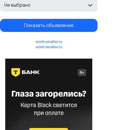
Не выбрано
Показать объявления
world-weather.ru
world-weather.ru