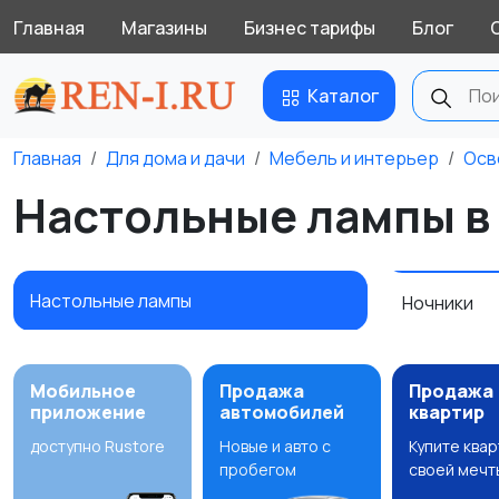
Главная
Магазины
Бизнес тарифы
Блог
Каталог
Главная
Для дома и дачи
Мебель и интерьер
Осв
Настольные лампы в
Настольные лампы
Ночники
Мобильное
Продажа
Продажа
приложение
автомобилей
квартир
доступно Rustore
Новые и авто с
Купите ква
пробегом
своей мечт