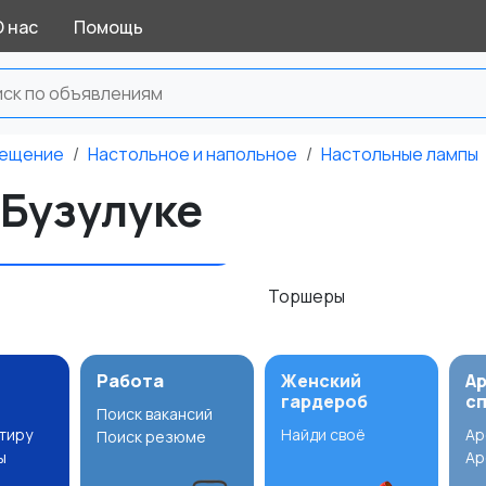
О нас
Помощь
ещение
Настольное и напольное
Настольные лампы
 Бузулуке
Торшеры
Работа
Женский
А
гардероб
с
Поиск вакансий
ртиру
Найди своё
Ар
Поиск резюме
ы
Ар