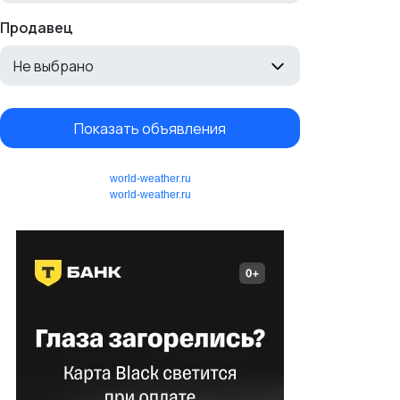
Продавец
Не выбрано
Показать объявления
world-weather.ru
world-weather.ru