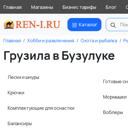
Главная
Магазины
Бизнес тарифы
Блог
Каталог
Главная
Хобби и развлечения
Охота и рыбалка
Р
Грузила в Бузулуке
Лески и шнуры
Готовые с
Крючки
Мормышки
Комплектующие для оснастки
Воблеры
Балансиры