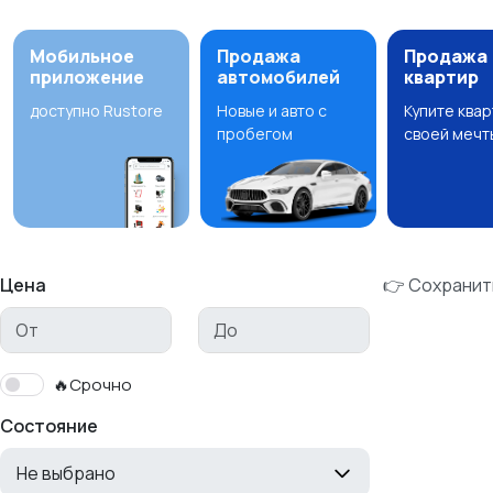
Мобильное
Продажа
Продажа
приложение
автомобилей
квартир
доступно Rustore
Новые и авто с
Купите ква
пробегом
своей мечт
Цена
👉 Сохранит
🔥Срочно
Состояние
Не выбрано