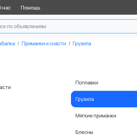
О нас
Помощь
ыбалка
Приманки и снасти
Грузила
Поплавки
насти
Грузила
Мягкие приманки
Блесны