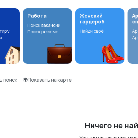
Работа
Женский
А
гардероб
с
Поиск вакансий
ртиру
Найди своё
Ар
Поиск резюме
ы
Ар
ь поиск
🌍Показать на карте
Ничего не на