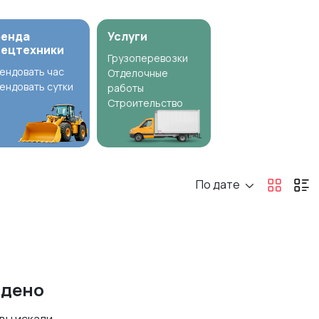
ренда
Услуги
пецтехники
Грузоперевозки
ендовать час
Отделочные
ендовать сутки
работы
Строительство
По дате
йдено