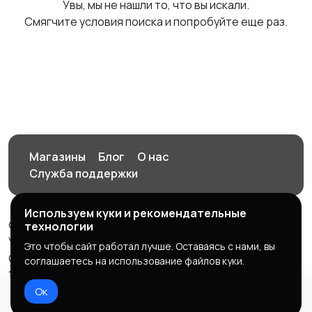
Увы, мы не нашли то, что вы искали.
Смягчите условия поиска и попробуйте еще раз.
Магазины
Блог
О нас
Служба поддержки
Используем куки и рекомендательные
© 2026 Орен-АЙ - Авто | Недвижимость | Работа |
технологии
Услуги
Это чтобы сайт работал лучше. Оставаясь с нами, вы
Создал Карусов Е.С ООО "ЦПК" ИНН 5609203278 ОГРН
соглашаетесь на использование файлов куки.
1235600008841
Ок
Правила сервиса
Политика конфиденциальности