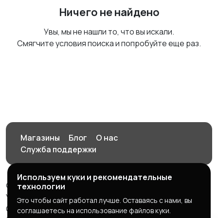
Ничего не найдено
Увы, мы не нашли то, что вы искали.
Смягчите условия поиска и попробуйте еще раз.
Магазины
Блог
О нас
Служба поддержки
Используем куки и рекомендательные
© 2026 Орен-АЙ - Авто | Недвижимость | Работа |
технологии
Услуги
Это чтобы сайт работал лучше. Оставаясь с нами, вы
Создал Карусов Е.С ООО "ЦПК" ИНН 5609203278 ОГРН
соглашаетесь на использование файлов куки.