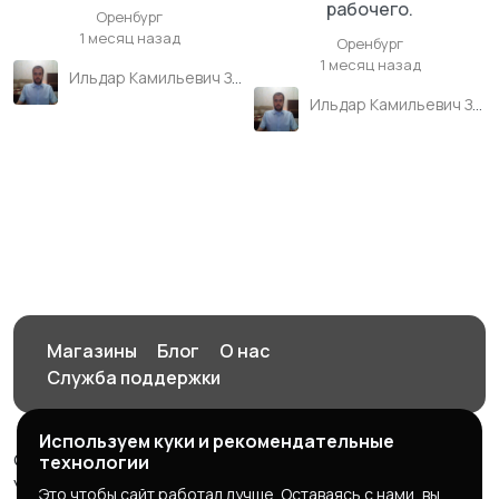
рабочего.
Оренбург
1 месяц назад
Оренбург
1 месяц назад
Ильдар Камильевич Зиганшин
Ильдар Камильевич Зиганшин
Магазины
Блог
О нас
Служба поддержки
Используем куки и рекомендательные
© 2026 Орен-АЙ - Авто | Недвижимость | Работа |
технологии
Услуги
Это чтобы сайт работал лучше. Оставаясь с нами, вы