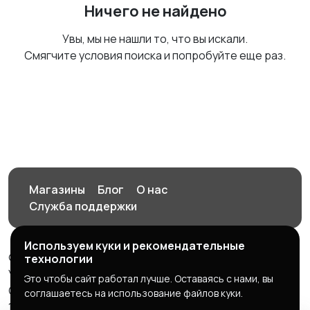
Ничего не найдено
Увы, мы не нашли то, что вы искали.
Смягчите условия поиска и попробуйте еще раз.
Магазины
Блог
О нас
Служба поддержки
Используем куки и рекомендательные
© 2026 Орен-АЙ - Авто | Недвижимость | Работа |
технологии
Услуги
Это чтобы сайт работал лучше. Оставаясь с нами, вы
Создал Карусов Е.С ООО "ЦПК" ИНН 5609203278 ОГРН
соглашаетесь на использование файлов куки.
1235600008841