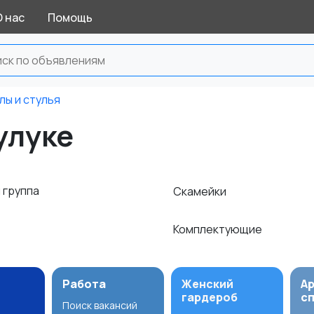
О нас
Помощь
лы и стулья
улуке
 группа
Скамейки
Комплектующие
Работа
Женский
А
гардероб
с
Поиск вакансий