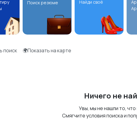
ртиру
Найди своё
Ар
Поиск резюме
ы
Ар
ь поиск
🌍Показать на карте
Ничего не на
Увы, мы не нашли то, что
Смягчите условия поиска и поп