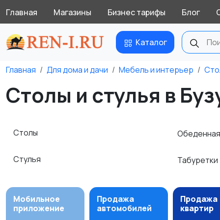
Главная
Магазины
Бизнес тарифы
Блог
Каталог
Главная
Для дома и дачи
Мебель и интерьер
Сто
Столы и стулья в Буз
Столы
Обеденная
Стулья
Табуретки
Мобильное
Продажа
Продажа
приложение
автомобилей
квартир