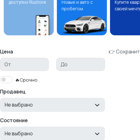
доступно Rustore
Новые и авто с
Купите ква
пробегом
своей мечт
Цена
👉 Сохранит
🔥Срочно
Продавец
Не выбрано
Состояние
Не выбрано