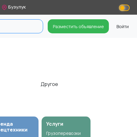
Бузулук
Разместить объявление
Войти
Другое
ренда
Услуги
пецтехники
Грузоперевозки