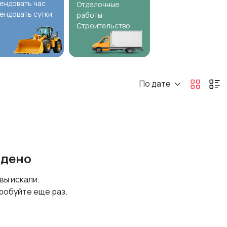
ендовать час
Отделочные
ендовать сутки
работы
Строительство
По дате
йдено
 вы искали.
робуйте еще раз.