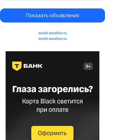
Показать объявления
world-weather.ru
world-weather.ru