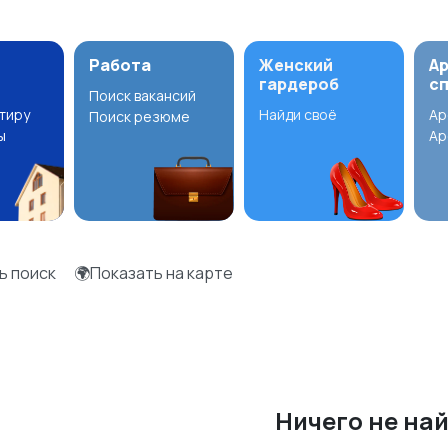
Работа
Женский
А
гардероб
с
Поиск вакансий
ртиру
Найди своё
Ар
Поиск резюме
ы
Ар
ь поиск
🌍Показать на карте
Ничего не на