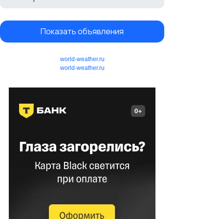
Показать объявления
world-weather.ru
world-weather.ru