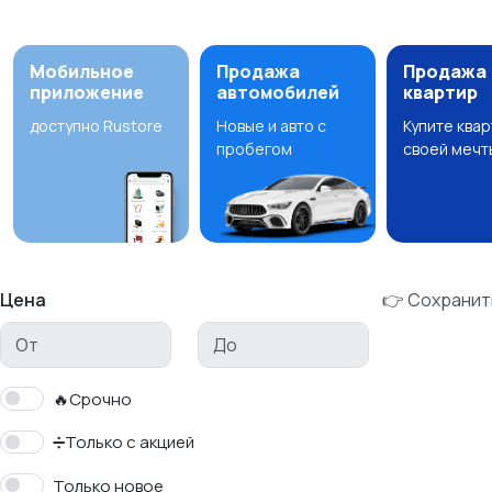
Мобильное
Продажа
Продажа
приложение
автомобилей
квартир
доступно Rustore
Новые и авто с
Купите ква
пробегом
своей мечт
Цена
👉 Сохранит
🔥Срочно
➗Только с акцией
Только новое