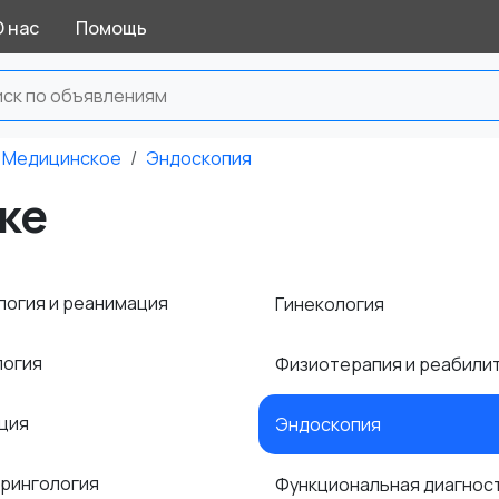
О нас
Помощь
Медицинское
Эндоскопия
ке
логия и реанимация
Гинекология
логия
Физиотерапия и реабили
ция
Эндоскопия
рингология
Функциональная диагнос