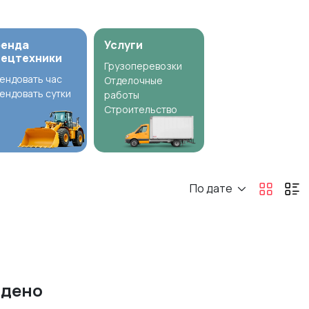
ренда
Услуги
пецтехники
Грузоперевозки
ендовать час
Отделочные
ендовать сутки
работы
Строительство
По дате
йдено