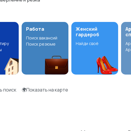
Работа
Женский
А
гардероб
с
Поиск вакансий
ртиру
Найди своё
Ар
Поиск резюме
ы
Ар
ь поиск
🌍Показать на карте