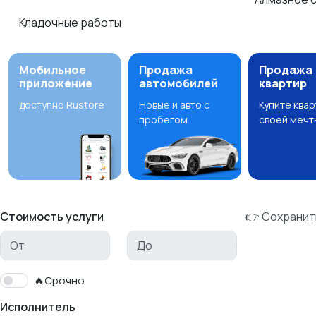
Кладочные работы
Мобильное
Продажа
Продажа
приложение
автомобилей
квартир
доступно Rustore
Новые и авто с
Купите ква
пробегом
своей мечт
Стоимость услуги
👉 Сохранит
🔥Срочно
Исполнитель