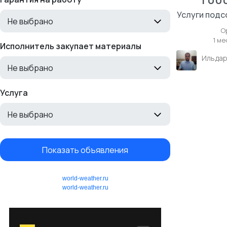
1 00
Услуги подс
Не выбрано
О
1 ме
Исполнитель закупает материалы
Не выбрано
Услуга
Не выбрано
Показать объявления
world-weather.ru
world-weather.ru