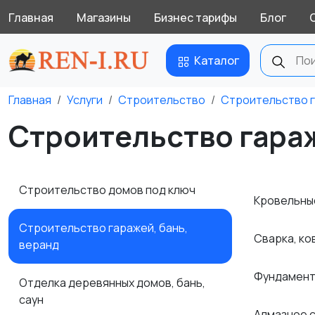
Главная
Магазины
Бизнес тарифы
Блог
Каталог
Главная
Услуги
Строительство
Строительство г
Строительство гараж
Строительство домов под ключ
Кровельны
Строительство гаражей, бань,
Сварка, ко
веранд
Фундамент
Отделка деревянных домов, бань,
саун
Алмазное 