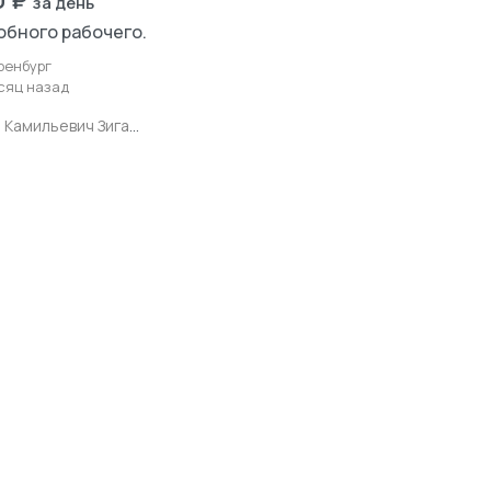
0 ₽
за день
обного рабочего.
ренбург
сяц назад
Ильдар Камильевич Зиганшин