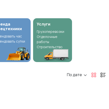
ренда
Услуги
пецтехники
Грузоперевозки
ендовать час
Отделочные
ендовать сутки
работы
Строительство
По дате