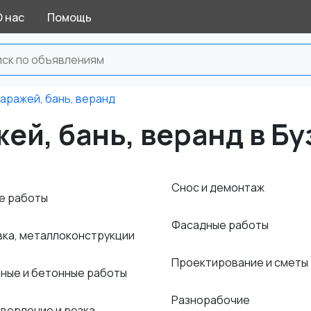
О нас
Помощь
аражей, бань, веранд
ей, бань, веранд в Бу
Снос и демонтаж
е работы
Фасадные работы
вка, металлоконструкции
Проектирование и сметы
ные и бетонные работы
Разнорабочие
сверление и резка