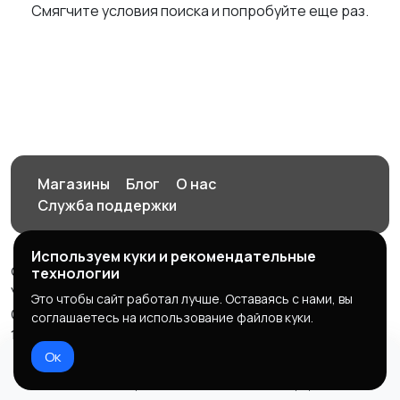
Смягчите условия поиска и попробуйте еще раз.
Магазины
Блог
О нас
Служба поддержки
Используем куки и рекомендательные
© 2026 Орен-АЙ - Авто | Недвижимость | Работа |
технологии
Услуги
Это чтобы сайт работал лучше. Оставаясь с нами, вы
Создал Карусов Е.С ООО "ЦПК" ИНН 5609203278 ОГРН
соглашаетесь на использование файлов куки.
1235600008841
Ок
Правила сервиса
Политика конфиденциальности
Домой
Избранное
Добавить
Чат
Профиль