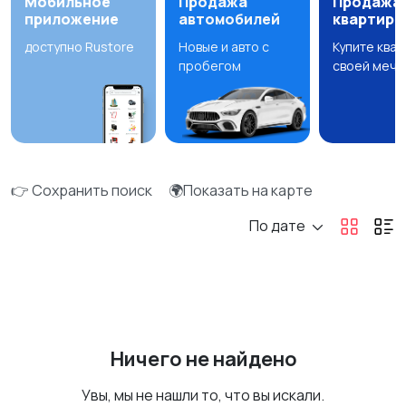
Мобильное
Продажа
Продажа
приложение
автомобилей
квартир
доступно Rustore
Новые и авто с
Купите ква
пробегом
своей мечт
👉 Сохранить поиск
🌍Показать на карте
По дате
Ничего не найдено
Увы, мы не нашли то, что вы искали.