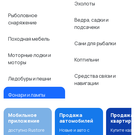
Эхолоты
Рыболовное
Ведра, садки и
снаряжение
подсачеки
Походная мебель
Сани для рыбалки
Моторные лодки и
Коптильни
моторы
Средства связи и
Ледобуры и пешни
навигации
Фонари и лампы
Мобильное
Продажа
Продажа
приложение
автомобилей
квартир
доступно Rustore
Новые и авто с
Купите ква