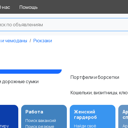
О нас
Помощь
и и чемоданы
Рюкзаки
Портфели и борсетки
и дорожные сумки
Кошельки, визитницы, кл
Работа
Женский
А
гардероб
с
Поиск вакансий
ртиру
Найди своё
Ар
Поиск резюме