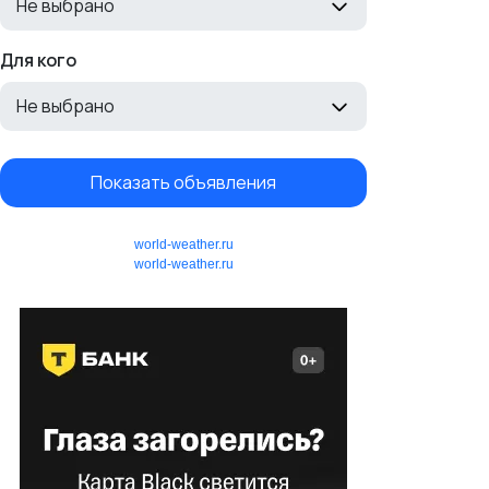
Не выбрано
Для кого
Не выбрано
Показать объявления
world-weather.ru
world-weather.ru