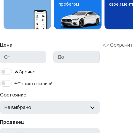
пробегом
своей мечт
Цена
👉 Сохранит
🔥Срочно
➗Только с акцией
Состояние
Не выбрано
Продавец