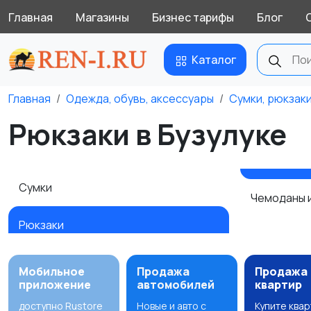
Главная
Магазины
Бизнес тарифы
Блог
Каталог
Главная
Одежда, обувь, аксессуары
Сумки, рюкзак
Рюкзаки в Бузулуке
Сумки
Чемоданы 
Рюкзаки
Мобильное
Продажа
Продажа
приложение
автомобилей
квартир
доступно Rustore
Новые и авто с
Купите ква