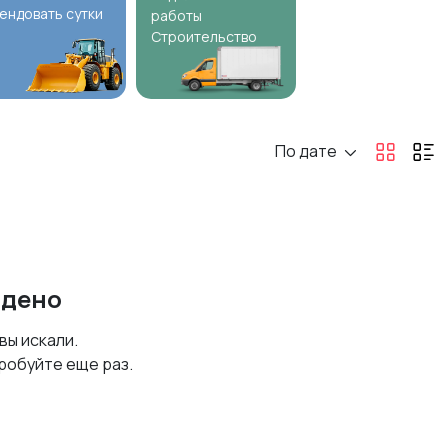
ендовать сутки
работы
Строительство
По дате
йдено
 вы искали.
робуйте еще раз.