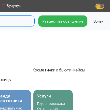
Бузулук
Разместить объявление
Войти
Косметички и бьюти–кейсы
ючницы
ренда
Услуги
пецтехники
Грузоперевозки
ендовать час
Отделочные