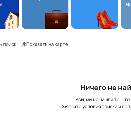
ы
Ар
ь поиск
🌍Показать на карте
Ничего не на
Увы, мы не нашли то, что
Смягчите условия поиска и поп