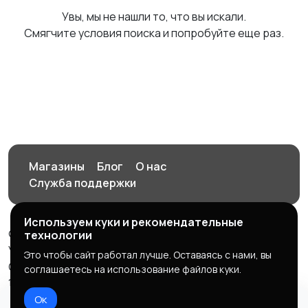
Увы, мы не нашли то, что вы искали.
Смягчите условия поиска и попробуйте еще раз.
Магазины
Блог
О нас
Служба поддержки
Используем куки и рекомендательные
© 2026 Орен-АЙ - Авто | Недвижимость | Работа |
технологии
Услуги
Это чтобы сайт работал лучше. Оставаясь с нами, вы
Создал Карусов Е.С ООО "ЦПК" ИНН 5609203278 ОГРН
соглашаетесь на использование файлов куки.
1235600008841
Ок
Правила сервиса
Политика конфиденциальности