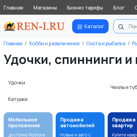
Главная
Магазины
Бизнес тарифы
Блог
Каталог
Главная
Хобби и развлечения
Охота и рыбалка
Р
Удочки, спиннинги и 
Удочки
Чехлы и ту
Катушки
Мобильное
Продажа
Продажа
приложение
автомобилей
квартир
доступно Rustore
Новые и авто с
Купите ква