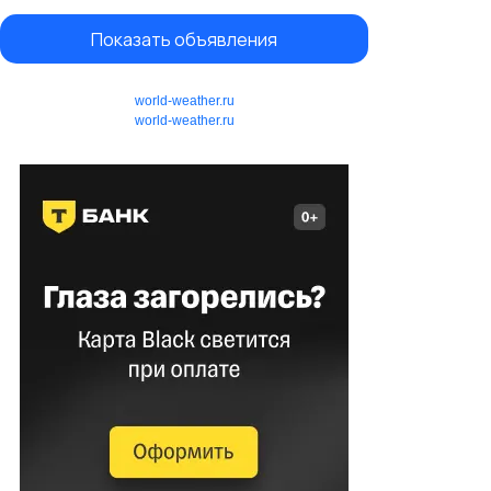
Показать объявления
world-weather.ru
world-weather.ru