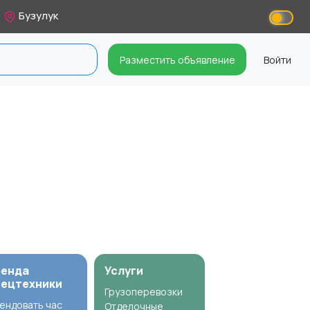
Бузулук
Разместить объявление
Войти
ренда
Услуги
пецтехники
Грузоперевозки
ендовать час
Отделочные