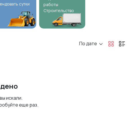
ендовать сутки
работы
Строительство
По дате
йдено
 вы искали.
робуйте еще раз.