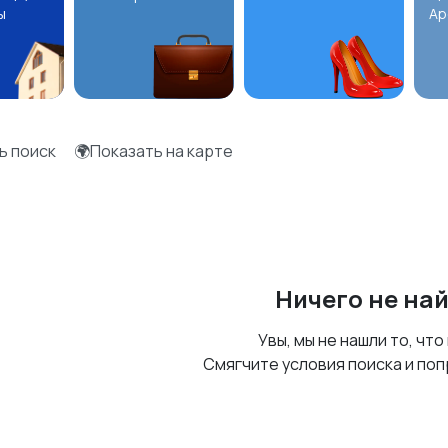
ы
Ар
ь поиск
🌍Показать на карте
Ничего не на
Увы, мы не нашли то, что
Смягчите условия поиска и поп