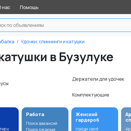
О нас
Помощь
ыбалка
Удочки, спиннинги и катушки
катушки в Бузулуке
Держатели для удочек
бусы
Комплектующие
Работа
Женский
А
гардероб
с
Поиск вакансий
ртиру
Найди своё
Ар
Поиск резюме