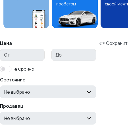
пробегом
своей мечт
Цена
👉 Сохранит
🔥Срочно
Состояние
Не выбрано
Продавец
Не выбрано